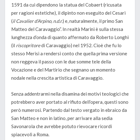
1591 da cui dipendono la statua del Cobaert (ricusata
per ragioni estetiche), il dipinto non eseguito del Cesari
(
il Cavalier d’Arpino, n.d.r.
) e, naturalmente, il primo San
Matteo del Caravaggio”. In realtà Marini è sulla stessa
lunghezza d’onda di quanto affermato da Roberto Longhi
(il
riscopritore
di Caravaggio) nel 1952. Cioè che fu lo
stesso Merisi a rendersi conto che quella prima versione
non reggeva il passo con le due somme tele della
Vocazione e del Martirio che segnano un momento
nodale nella crescita artistica di Caravaggio.
Senza addentrarmi nella disamina dei motivi teologici che
potrebbero aver portato al rifiuto dell’opera, questi sono
però numerosi. Partendo dal testo vergato in ebraico da
San Matteo e non in latino, per arrivare alla sedia
Savonarola che avrebbe potuto rievocare ricordi
spiacevoli a Roma.