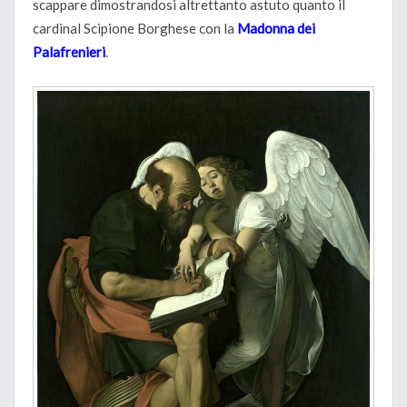
scappare dimostrandosi altrettanto astuto quanto il
cardinal Scipione Borghese con la
Madonna dei
Palafrenieri
.