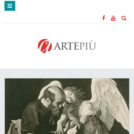
HOME
MOSTRE
MUSEI
CITTÀ D’ARTE
STORIA DELL’ARTE
ARTE ANTICA
CARAVAGGIO
STREET ART
MOSAICI
REDAZIONE