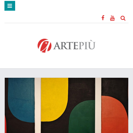
HOME
MOSTRE
MUSEI
CITTÀ D’ARTE
STORIA DELL’ARTE
ARTE ANTICA
CARAVAGGIO
STREET ART
MOSAICI
REDAZIONE